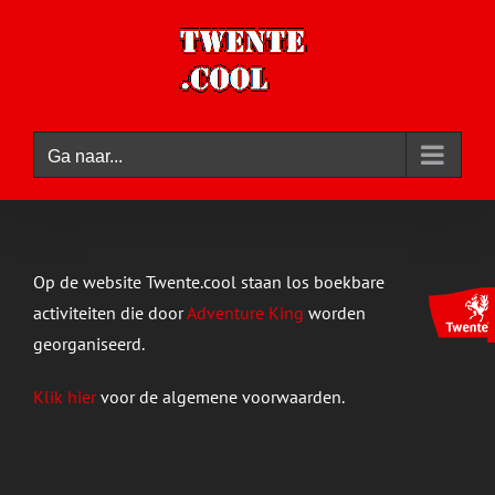
Ga
naar
inhoud
Ga naar...
Op de website Twente.cool staan los boekbare
activiteiten die door
Adventure King
worden
georganiseerd.
Klik hier
voor de algemene voorwaarden.