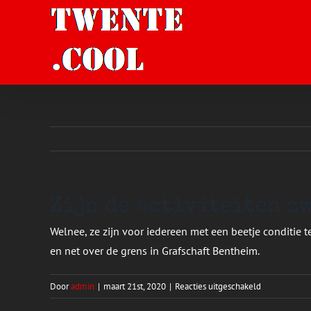
Ga
naar
inhoud
Zijn de activiteiten z
Welnee, ze zijn voor iedereen met een beetje conditie
en net over de grens in Grafschaft Bentheim.
voor
Door
admin
|
maart 21st, 2020
|
Reacties uitgeschakeld
Zijn