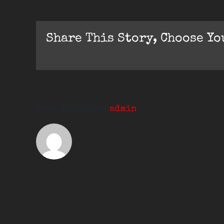
de
activiteiten
zwaar?
Share This Story, Choose Yo
Over de auteur:
admin