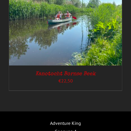
Kanotocht Bornse Beek
€
22,50
Adventure King