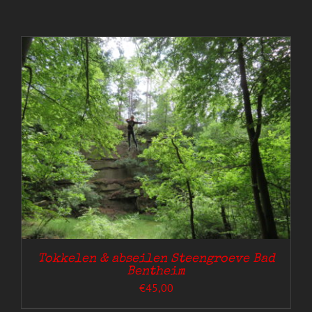
Tokkelen & abseilen Steengroeve Bad
Bentheim
€
45,00