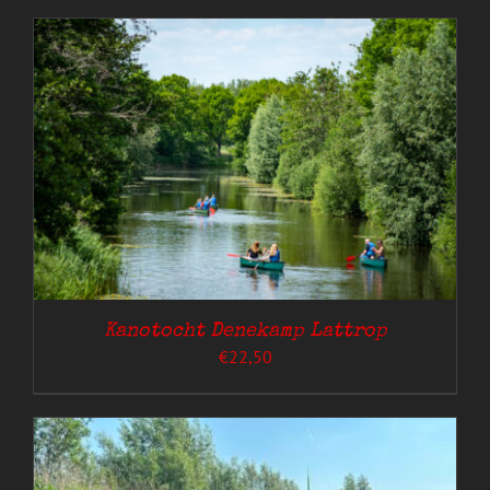
Kanotocht Denekamp Lattrop
€
22,50