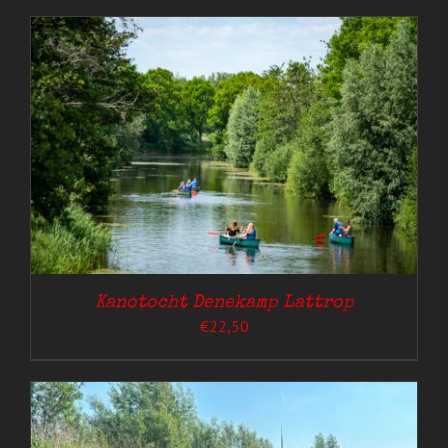
Kanotocht Denekamp Lattrop
€
22,50