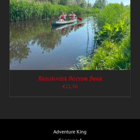
Kanotocht Bornse Beek
€
22,50
Adventure King