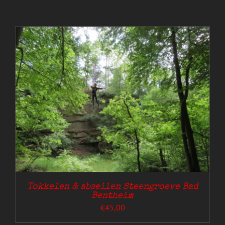
Tokkelen & abseilen Steengroeve Bad
Bentheim
€
45,00