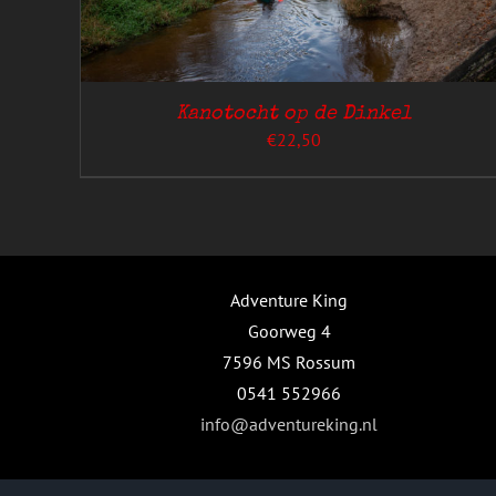
Kanotocht op de Dinkel
€
22,50
GINA
Adventure King
Goorweg 4
7596 MS Rossum
0541 552966
info@adventureking.nl