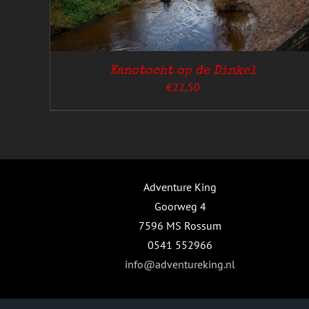
Kanotocht op de Dinkel
€
22,50
GINA
Adventure King
Goorweg 4
7596 MS Rossum
0541 552966
info@adventureking.nl