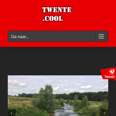
Ga
naar
inhoud
Ga naar...