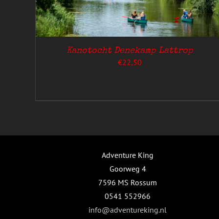
HEEFT
MEERDERE
VARIATIES.
DEZE
OPTIE
KAN
Kanotocht Denekamp Lattrop
GEKOZEN
€
22,50
WORDEN
OP
DE
GINA
PRODUCTPAGINA
Adventure King
Goorweg 4
7596 MS Rossum
0541 552966
info@adventureking.nl