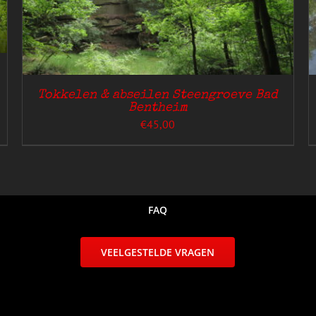
HEEFT
MEERDERE
VARIATIES.
DEZE
OPTIE
KAN
GEKOZEN
Tokkelen & abseilen Steengroeve Bad
WORDEN
Bentheim
OP
€
45,00
DE
PRODUCTPAGINA
FAQ
VEELGESTELDE VRAGEN