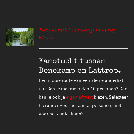
Kanotocht Denekamp Lattrop
EREN
€
22,50
UCT
S
T
DERE
Kanotocht tussen
TIES.
Denekamp en Lattrop.
E
Een mooie route van een kleine anderhalf
ZEN
uur. Ben je met meer dan 10 personen? Dan
DEN
kan je ook je
eigen afvaart
kiezen. Selecteer
hieronder voor het aantal personen, niet
UCTPAGINA
voor het aantal kano's.