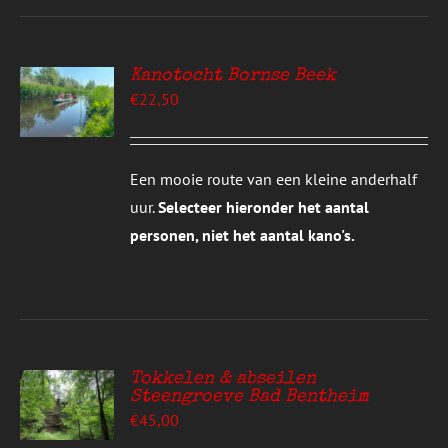
Kanotocht Bornse Beek
EREN
€
22,50
UCT
S
T
DERE
Een mooie route van een kleine anderhalf
TIES.
uur.
Selecteer hieronder het aantal
E
personen, niet het aantal kano's.
ZEN
DEN
UCTPAGINA
Tokkelen & abseilen
Steengroeve Bad Bentheim
EREN
€
45,00
UCT
S