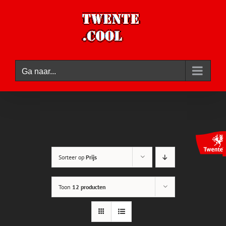
Ga
naar
inhoud
Ga naar...
Sorteer op
Prijs
Toon
12 producten