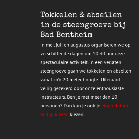
T
DERE
Tokkelen & abseilen
TIES.
in de steengroeve bij
E
Bad Bentheim
ZEN
In mei, juli en augustus organiseren we op
DEN
verschillende dagen om 10:30 uur deze
spectaculaire activiteit. In een verlaten
UCTPAGINA
steengroeve gaan we tokkelen en abseilen
vanaf zo'n 20 meter hoogte! Uiteraard
veilig gezekerd door onze enthousiaste
instructeurs. Ben je met meer dan 10
personen? Dan kan je ook je
eigen datum
en tijd kiezen
kiezen.