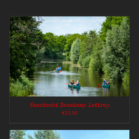
Kanotocht Denekamp Lattrop
€
22,50