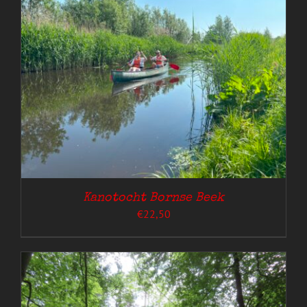
Kanotocht Bornse Beek
€
22,50