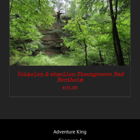
Tokkelen & abseilen Steengroeve Bad
Bentheim
€
45,00
Adventure King