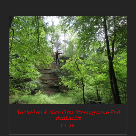
Tokkelen & abseilen Steengroeve Bad
Bentheim
€
45,00