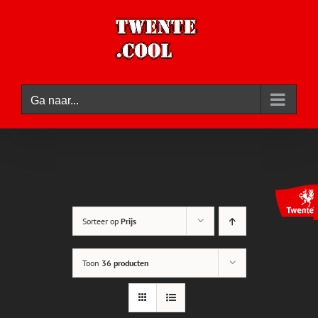
Ga
naar
inhoud
Ga naar...
Sorteer op
Prijs
Toon
36 producten