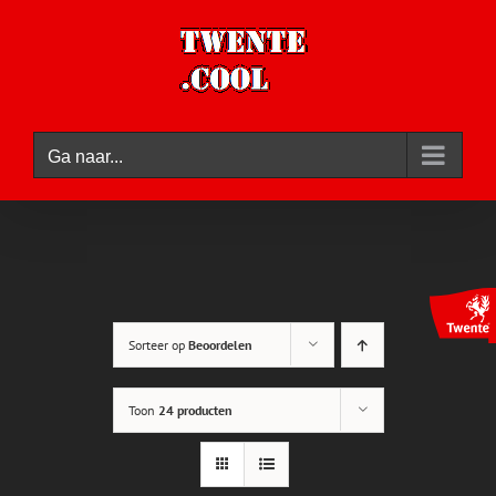
Ga
naar
inhoud
Ga naar...
Sorteer op
Beoordelen
Toon
24 producten