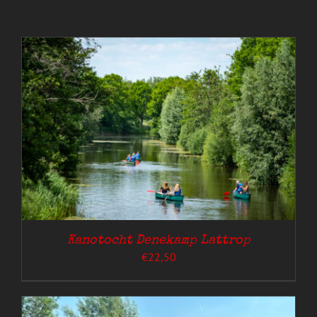
Kanotocht Denekamp Lattrop
€
22,50