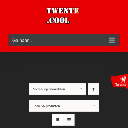
Ga
naar
inhoud
Ga naar...
Sorteer op
Beoordelen
Toon
36 producten