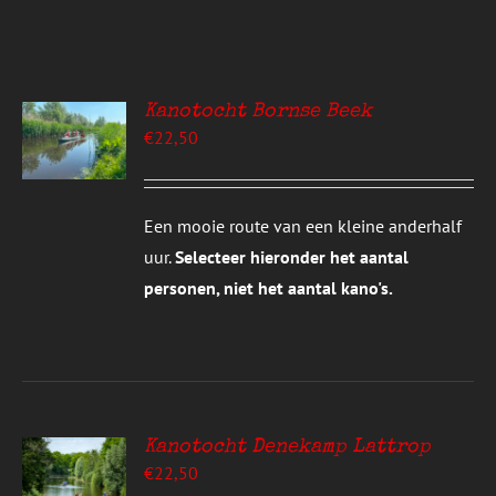
Kanotocht Bornse Beek
EREN
€
22,50
UCT
S
T
DERE
Een mooie route van een kleine anderhalf
TIES.
uur.
Selecteer hieronder het aantal
E
personen, niet het aantal kano's.
ZEN
DEN
UCTPAGINA
Kanotocht Denekamp Lattrop
EREN
€
22,50