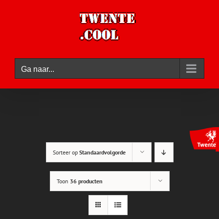
Ga
naar
inhoud
Ga naar...
Sorteer op
Standaardvolgorde
Toon
36 producten