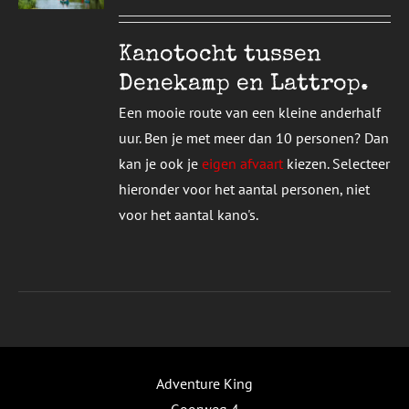
UCT
S
T
DERE
Kanotocht tussen
TIES.
Denekamp en Lattrop.
E
Een mooie route van een kleine anderhalf
ZEN
uur. Ben je met meer dan 10 personen? Dan
DEN
kan je ook je
eigen afvaart
kiezen. Selecteer
hieronder voor het aantal personen, niet
UCTPAGINA
voor het aantal kano's.
Adventure King