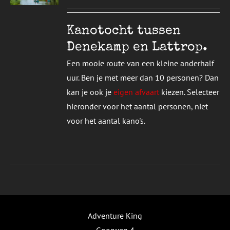
UCT
S
T
DERE
Kanotocht tussen
TIES.
Denekamp en Lattrop.
E
Een mooie route van een kleine anderhalf
ZEN
uur. Ben je met meer dan 10 personen? Dan
DEN
kan je ook je
eigen afvaart
kiezen. Selecteer
hieronder voor het aantal personen, niet
UCTPAGINA
voor het aantal kano's.
Adventure King