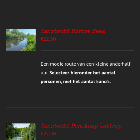
Kanotocht Bornse Beek
EREN
€
22,50
UCT
S
T
DERE
Een mooie route van een kleine anderhalf
TIES.
uur.
Selecteer hieronder het aantal
E
personen, niet het aantal kano's.
ZEN
DEN
UCTPAGINA
Kanotocht Denekamp Lattrop
EREN
€
22,50