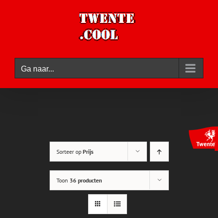
Ga
naar
inhoud
Ga naar...
Sorteer op
Prijs
Toon
36 producten