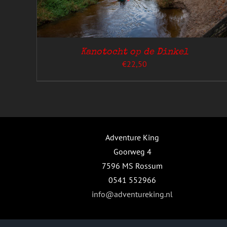
Kanotocht op de Dinkel
€
22,50
GINA
Adventure King
Goorweg 4
7596 MS Rossum
0541 552966
info@adventureking.nl