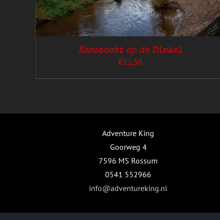
Kanotocht op de Dinkel
€
22,50
GINA
Adventure King
Goorweg 4
7596 MS Rossum
0541 552966
info@adventureking.nl