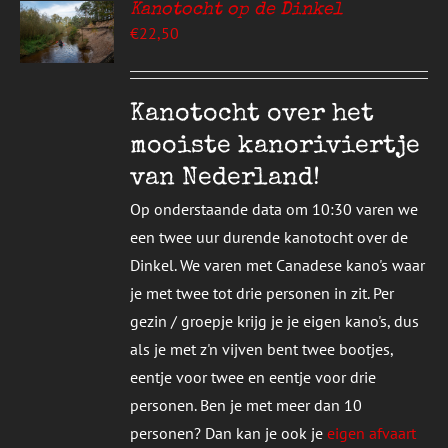
Kanotocht op de Dinkel
EREN
€
22,50
UCT
S
T
DERE
Kanotocht over het
TIES.
mooiste kanoriviertje
E
van Nederland!
ZEN
Op onderstaande data om 10:30 varen we
DEN
een twee uur durende kanotocht over de
Dinkel. We varen met Canadese kano's waar
UCTPAGINA
je met twee tot drie personen in zit. Per
gezin / groepje krijg je je eigen kano's, dus
als je met z'n vijven bent twee bootjes,
eentje voor twee en eentje voor drie
personen. Ben je met meer dan 10
personen? Dan kan je ook je
eigen afvaart