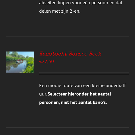
abseilen kopen voor één persoon en dat
delen met zijn 2-en.
Kanotocht Bornse Beek
EREN
€
22,50
UCT
S
T
DERE
Een mooie route van een kleine anderhalf
TIES.
uur.
Selecteer hieronder het aantal
E
personen, niet het aantal kano's.
ZEN
DEN