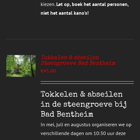
kiezen.
Let op, boek het aantal personen,
niet het aantal kano's!
Tokkelen & abseilen
Steengroeve Bad Bentheim
EREN
€
45,00
UCT
S
T
DERE
Tokkelen & abseilen
TIES.
in de steengroeve bij
E
Bad Bentheim
ZEN
In mei, juli en augustus organiseren we op
DEN
verschillende dagen om 10:30 uur deze