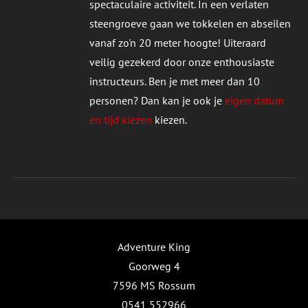
spectaculaire activiteit. In een verlaten
UCTPAGINA
steengroeve gaan we tokkelen en abseilen
vanaf zo'n 20 meter hoogte! Uiteraard
veilig gezekerd door onze enthousiaste
instructeurs. Ben je met meer dan 10
personen? Dan kan je ook je
eigen datum
en tijd kiezen
kiezen.
Adventure King
Goorweg 4
7596 MS Rossum
0541 552966