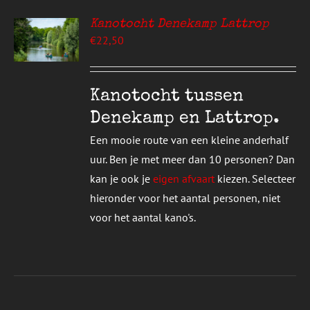
UCTPAGINA
Kanotocht Denekamp Lattrop
EREN
€
22,50
UCT
S
T
DERE
Kanotocht tussen
TIES.
Denekamp en Lattrop.
E
Een mooie route van een kleine anderhalf
ZEN
uur. Ben je met meer dan 10 personen? Dan
DEN
kan je ook je
eigen afvaart
kiezen. Selecteer
hieronder voor het aantal personen, niet
UCTPAGINA
voor het aantal kano's.