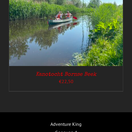
Kanotocht Bornse Beek
€
22,50
Adventure King