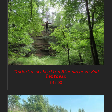
Tokkelen & abseilen Steengroeve Bad
Bentheim
€
45,00