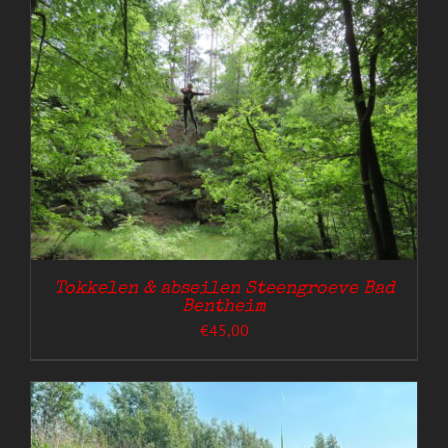
Tokkelen & abseilen Steengroeve Bad
Bentheim
€
45,00