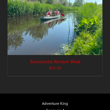
Kanotocht Bornse Beek
€
22,50
Adventure King