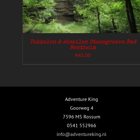
HEEFT
MEERDERE
VARIATIES.
DEZE
OPTIE
KAN
GEKOZEN
Tokkelen & abseilen Steengroeve Bad
WORDEN
Bentheim
OP
€
45,00
DE
GINA
PRODUCTPAGINA
Adventure King
Goorweg 4
7596 MS Rossum
0541 552966
info@adventureking.nl