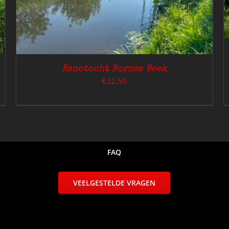
MEERDERE
VARIATIES.
DEZE
OPTIE
KAN
GEKOZEN
WORDEN
Kanotocht Bornse Beek
OP
€
22,50
DE
PRODUCTPAGINA
FAQ
VEELGESTELDE VRAGEN