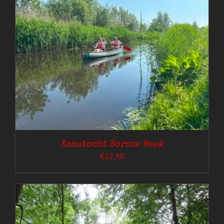
Kanotocht Bornse Beek
€
22,50