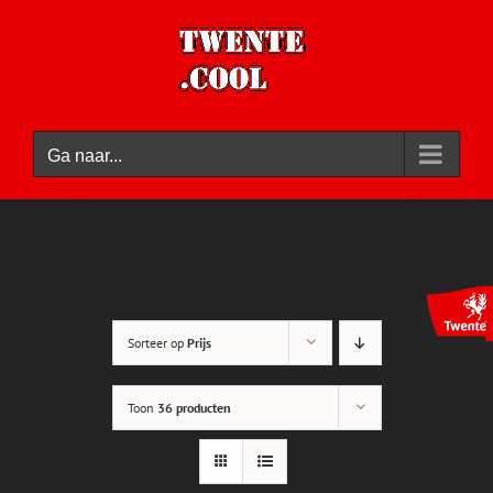
Ga
naar
inhoud
Ga naar...
Sorteer op
Prijs
Toon
36 producten