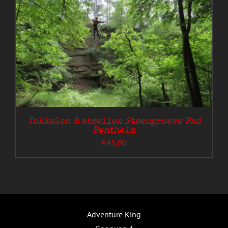
Tokkelen & abseilen Steengroeve Bad
Bentheim
€
45,00
Adventure King