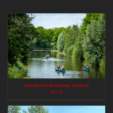
Kanotocht Denekamp Lattrop
€
22,50