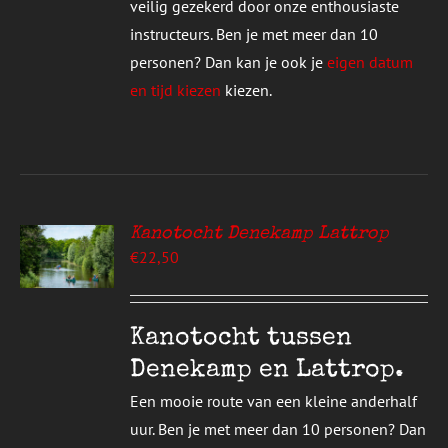
veilig gezekerd door onze enthousiaste
instructeurs. Ben je met meer dan 10
personen? Dan kan je ook je
eigen datum
en tijd kiezen
kiezen.
Kanotocht Denekamp Lattrop
EREN
€
22,50
UCT
S
T
DERE
Kanotocht tussen
TIES.
Denekamp en Lattrop.
E
Een mooie route van een kleine anderhalf
ZEN
uur. Ben je met meer dan 10 personen? Dan