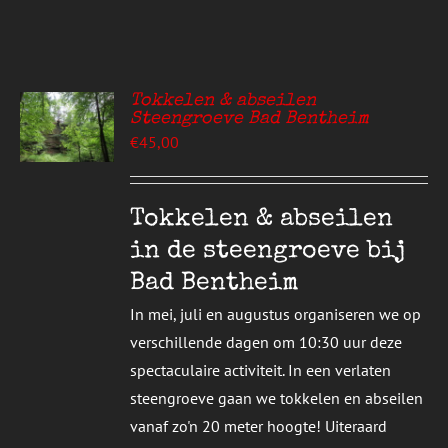
Tokkelen & abseilen
Steengroeve Bad Bentheim
EREN
€
45,00
UCT
S
T
DERE
Tokkelen & abseilen
TIES.
in de steengroeve bij
E
Bad Bentheim
ZEN
In mei, juli en augustus organiseren we op
DEN
verschillende dagen om 10:30 uur deze
spectaculaire activiteit. In een verlaten
UCTPAGINA
steengroeve gaan we tokkelen en abseilen
vanaf zo'n 20 meter hoogte! Uiteraard