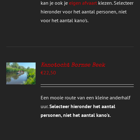
DEN
kan je ook je
eigen afvaart
kiezen. Selecteer
hieronder voor het aantal personen, niet
UCTPAGINA
voor het aantal kano's.
Kanotocht Bornse Beek
EREN
€
22,50
UCT
S
T
DERE
Een mooie route van een kleine anderhalf
TIES.
uur.
Selecteer hieronder het aantal
E
personen, niet het aantal kano's.
ZEN
DEN