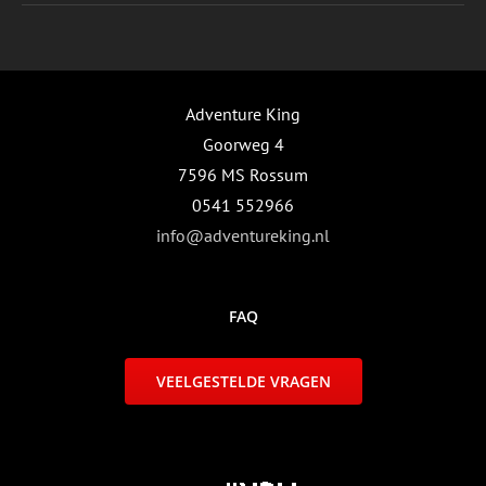
UCTPAGINA
Adventure King
Goorweg 4
7596 MS Rossum
0541 552966
info@adventureking.nl
FAQ
VEELGESTELDE VRAGEN