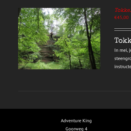
P
E
Tokke
RODUCTPAGINA
€
45,00
T
Tokk
RODUCT
EEFT
In mei, 
EERDERE
steengro
RIATIES.
EZE
instruct
TIE
AN
EKOZEN
ORDEN
P
E
RODUCTPAGINA
Adventure King
Goorweg 4