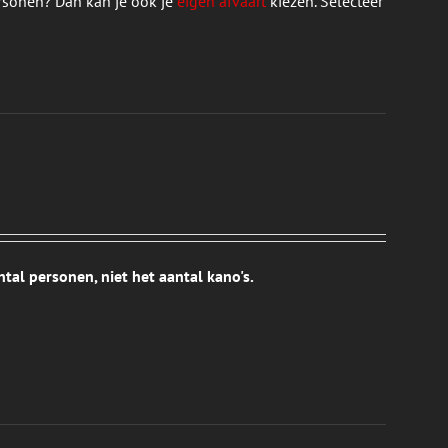
rsonen? Dan kan je ook je
eigen afvaart
kiezen. Selecteer
tal personen, niet het aantal kano's.