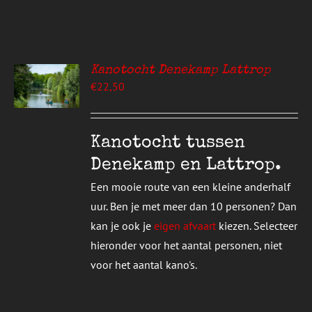
Kanotocht Denekamp Lattrop
EREN
€
22,50
UCT
S
T
DERE
Kanotocht tussen
TIES.
Denekamp en Lattrop.
E
Een mooie route van een kleine anderhalf
ZEN
uur. Ben je met meer dan 10 personen? Dan
DEN
kan je ook je
eigen afvaart
kiezen. Selecteer
hieronder voor het aantal personen, niet
UCTPAGINA
voor het aantal kano's.