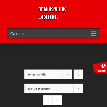
Ga
naar
inhoud
Ga naar...
Sorteer op
Prijs
Toon
36 producten