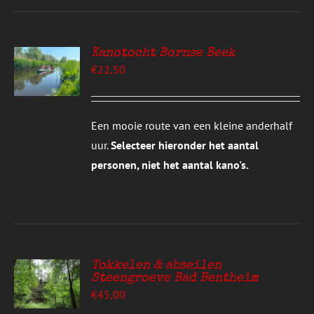
Kanotocht Bornse Beek
EREN
€
22,50
UCT
S
T
DERE
Een mooie route van een kleine anderhalf
TIES.
uur.
Selecteer hieronder het aantal
E
personen, niet het aantal kano's.
ZEN
DEN
UCTPAGINA
Tokkelen & abseilen
Steengroeve Bad Bentheim
EREN
€
45,00
UCT
S