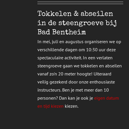
T
DERE
Tokkelen & abseilen
TIES.
in de steengroeve bij
E
Bad Bentheim
ZEN
In mei, juli en augustus organiseren we op
DEN
verschillende dagen om 10:30 uur deze
spectaculaire activiteit. In een verlaten
UCTPAGINA
steengroeve gaan we tokkelen en abseilen
vanaf zo'n 20 meter hoogte! Uiteraard
veilig gezekerd door onze enthousiaste
instructeurs. Ben je met meer dan 10
personen? Dan kan je ook je
eigen datum
en tijd kiezen
kiezen.