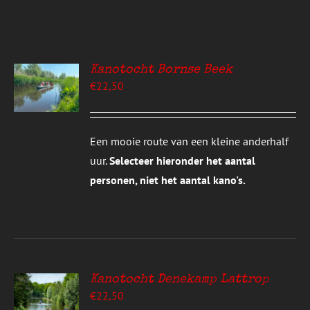
Kanotocht Bornse Beek
EREN
€
22,50
UCT
S
T
DERE
Een mooie route van een kleine anderhalf
TIES.
uur.
Selecteer hieronder het aantal
E
personen, niet het aantal kano's.
ZEN
DEN
UCTPAGINA
Kanotocht Denekamp Lattrop
EREN
€
22,50