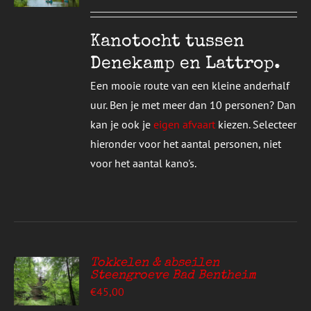
UCT
S
T
DERE
Kanotocht tussen
TIES.
Denekamp en Lattrop.
E
Een mooie route van een kleine anderhalf
ZEN
uur. Ben je met meer dan 10 personen? Dan
DEN
kan je ook je
eigen afvaart
kiezen. Selecteer
hieronder voor het aantal personen, niet
UCTPAGINA
voor het aantal kano's.
Tokkelen & abseilen
Steengroeve Bad Bentheim
EREN
€
45,00
UCT
S