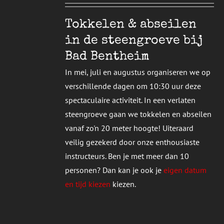
T
DERE
Tokkelen & abseilen
TIES.
in de steengroeve bij
E
Bad Bentheim
ZEN
In mei, juli en augustus organiseren we op
DEN
verschillende dagen om 10:30 uur deze
spectaculaire activiteit. In een verlaten
UCTPAGINA
steengroeve gaan we tokkelen en abseilen
vanaf zo'n 20 meter hoogte! Uiteraard
veilig gezekerd door onze enthousiaste
instructeurs. Ben je met meer dan 10
personen? Dan kan je ook je
eigen datum
en tijd kiezen
kiezen.