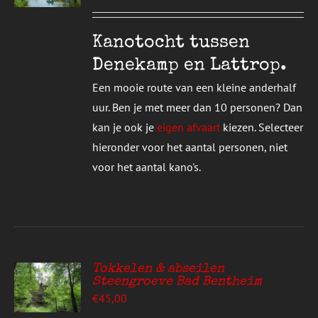
UCT
S
T
DERE
Kanotocht tussen
TIES.
Denekamp en Lattrop.
E
Een mooie route van een kleine anderhalf
ZEN
uur. Ben je met meer dan 10 personen? Dan
DEN
kan je ook je
eigen afvaart
kiezen. Selecteer
hieronder voor het aantal personen, niet
UCTPAGINA
voor het aantal kano's.
Tokkelen & abseilen
Steengroeve Bad Bentheim
EREN
€
45,00
UCT
S