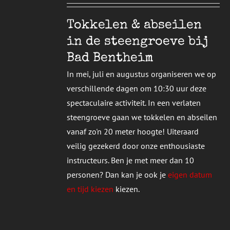
T
DERE
Tokkelen & abseilen
TIES.
in de steengroeve bij
E
Bad Bentheim
ZEN
In mei, juli en augustus organiseren we op
DEN
verschillende dagen om 10:30 uur deze
spectaculaire activiteit. In een verlaten
UCTPAGINA
steengroeve gaan we tokkelen en abseilen
vanaf zo'n 20 meter hoogte! Uiteraard
veilig gezekerd door onze enthousiaste
instructeurs. Ben je met meer dan 10
personen? Dan kan je ook je
eigen datum
en tijd kiezen
kiezen.