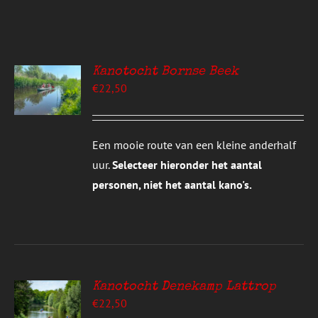
Kanotocht Bornse Beek
EREN
€
22,50
UCT
S
T
DERE
Een mooie route van een kleine anderhalf
TIES.
uur.
Selecteer hieronder het aantal
E
personen, niet het aantal kano's.
ZEN
DEN
UCTPAGINA
Kanotocht Denekamp Lattrop
EREN
€
22,50