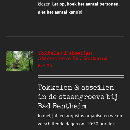
kiezen.
Let op, boek het aantal personen,
niet het aantal kano's!
Tokkelen & abseilen
Steengroeve Bad Bentheim
EREN
€
45,00
UCT
S
T
DERE
Tokkelen & abseilen
TIES.
in de steengroeve bij
E
Bad Bentheim
ZEN
In mei, juli en augustus organiseren we op
DEN
verschillende dagen om 10:30 uur deze