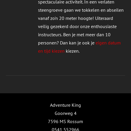
spectaculaire activiteit. In een verlaten
UCTPAGINA
steengroeve gaan we tokkelen en abseilen
vanaf zo'n 20 meter hoogte! Uiteraard
veilig gezekerd door onze enthousiaste
instructeurs. Ben je met meer dan 10
personen? Dan kan je ook je
eigen datum
en tijd kiezen
kiezen.
Adventure King
Goorweg 4
7596 MS Rossum
0541 552966