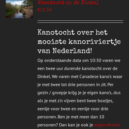
Kanotocht op de Dinkel
EREN
€
22,50
UCT
S
T
DERE
Kanotocht over het
TIES.
mooiste kanoriviertje
E
van Nederland!
ZEN
Op onderstaande data om 10:30 varen we
DEN
een twee uur durende kanotocht over de
Dinkel. We varen met Canadese kano's waar
UCTPAGINA
je met twee tot drie personen in zit. Per
gezin / groepje krijg je je eigen kano's, dus
als je met z'n vijven bent twee bootjes,
eentje voor twee en eentje voor drie
personen. Ben je met meer dan 10
personen? Dan kan je ook je
eigen afvaart