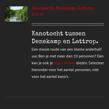
UCTPAGINA
Kanotocht Denekamp Lattrop
EREN
€
22,50
UCT
S
T
DERE
Kanotocht tussen
TIES.
Denekamp en Lattrop.
E
Een mooie route van een kleine anderhalf
ZEN
uur. Ben je met meer dan 10 personen? Dan
DEN
kan je ook je
eigen afvaart
kiezen. Selecteer
hieronder voor het aantal personen, niet
UCTPAGINA
voor het aantal kano's.