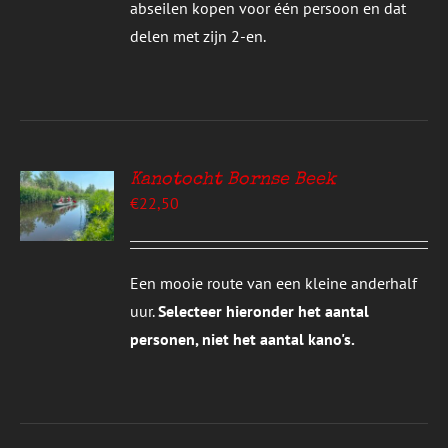
abseilen kopen voor één persoon en dat
delen met zijn 2-en.
Kanotocht Bornse Beek
EREN
€
22,50
UCT
S
T
DERE
Een mooie route van een kleine anderhalf
TIES.
uur.
Selecteer hieronder het aantal
E
personen, niet het aantal kano's.
ZEN
DEN