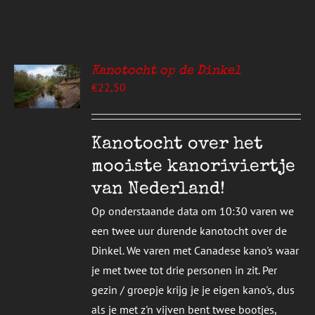
Kanotocht op de Dinkel
EREN
€
22,50
UCT
S
T
DERE
Kanotocht over het
TIES.
mooiste kanoriviertje
E
van Nederland!
ZEN
Op onderstaande data om 10:30 varen we
DEN
een twee uur durende kanotocht over de
Dinkel. We varen met Canadese kano's waar
UCTPAGINA
je met twee tot drie personen in zit. Per
gezin / groepje krijg je je eigen kano's, dus
als je met z'n vijven bent twee bootjes,