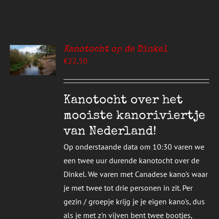
Kanotocht op de Dinkel
EREN
€
22,50
UCT
S
T
DERE
Kanotocht over het
TIES.
mooiste kanoriviertje
E
van Nederland!
ZEN
Op onderstaande data om 10:30 varen we
DEN
een twee uur durende kanotocht over de
Dinkel. We varen met Canadese kano's waar
UCTPAGINA
je met twee tot drie personen in zit. Per
gezin / groepje krijg je je eigen kano's, dus
als je met z'n vijven bent twee bootjes,