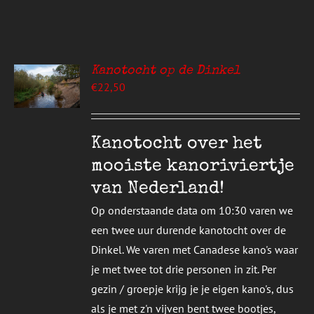
Kanotocht op de Dinkel
EREN
€
22,50
UCT
S
T
DERE
Kanotocht over het
TIES.
mooiste kanoriviertje
E
van Nederland!
ZEN
Op onderstaande data om 10:30 varen we
DEN
een twee uur durende kanotocht over de
Dinkel. We varen met Canadese kano's waar
UCTPAGINA
je met twee tot drie personen in zit. Per
gezin / groepje krijg je je eigen kano's, dus
als je met z'n vijven bent twee bootjes,