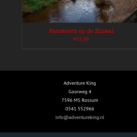
Kanotocht op de Dinkel
€
22,50
GINA
Adventure King
Goorweg 4
7596 MS Rossum
0541 552966
info@adventureking.nl